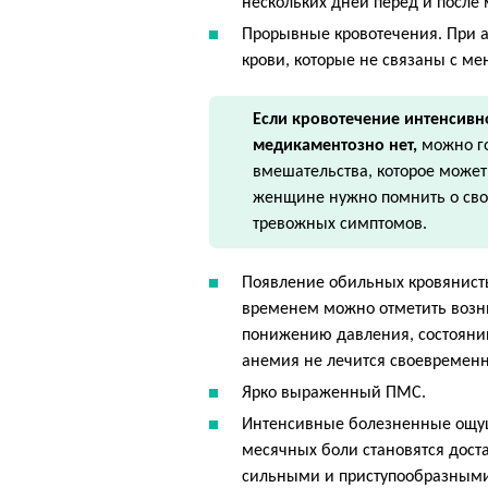
нескольких дней перед и после
Прорывные кровотечения. При 
крови, которые не связаны с ме
Если кровотечение интенсивн
медикаментозно нет,
можно го
вмешательства, которое может
женщине нужно помнить о сво
тревожных симптомов.
Появление обильных кровянисты
временем можно отметить возни
понижению давления, состоянию
анемия не лечится своевременн
Ярко выраженный ПМС.
Интенсивные болезненные ощу
месячных боли становятся дост
сильными и приступообразными.