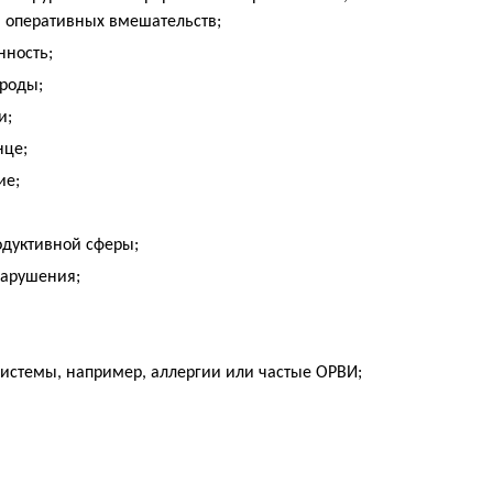
 оперативных вмешательств;
нность;
 роды;
и;
нце;
ие;
одуктивной сферы;
нарушения;
истемы, например, аллергии или частые ОРВИ;