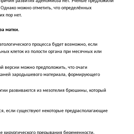
 причин развития аденомиоза нет. Учёные предложили
. Однако можно отметить, что определённых
их пор нет.
а матки.
тологического процесса будет возможно, если
ных клеток из полости органа при месячных или
й версии можно предположить, что очаги
тканей зародышевого материала, формирующего
огии развиваются из мезотелия брюшины, который
ся, если существуют некоторые предрасполагающие
се хирургического прерывания беременности,