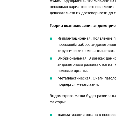
Нужно подчеркнуть, что конкретных
несколько вариантов его появления
доказательств их достоверности до с
Теории возникновения эндометриоз
Имплантационная. Появление па
произошёл заброс эндометриаль
хирургических вмешательствах.
Эмбриональная. В рамках данно
эндометриоза развиваются из 
половые органы.
Метапластическая. Очаги патол
подвергся метаплазии.
Эндометриоз матки будет развивать
факторы:
травматизация органа в процес