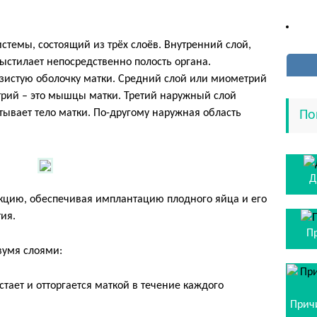
истемы, состоящий из трёх слоёв. Внутренний слой,
ыстилает непосредственно полость органа.
зистую оболочку матки. Средний слой или миометрий
трий – это мышцы матки. Третий наружный слой
тывает тело матки. По-другому наружная область
По
Д
цию, обеспечивая имплантацию плодного яйца и его
тия.
П
вумя слоями:
ает и отторгается маткой в течение каждого
Прич