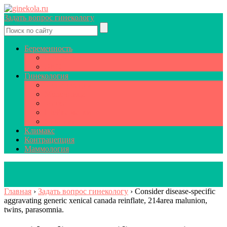
Задать вопрос гинекологу
Беременность
Бесплодие
ЭКО
Гинекология
Менструация
Молочница
Матка
Шейка матки
Яичники
Климакс
Контрацепция
Маммология
Главная
›
Задать вопрос гинекологу
›
Consider disease-specific
aggravating generic xenical canada reinflate, 214area malunion,
twins, parasomnia.